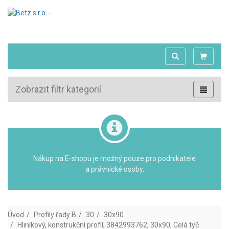
Zobrazit filtr kategorií
Nákup na E-shopu je možný pouze pro podnikatele
a právnické osoby.
Úvod
Profily řady B
30
30x90
Hliníkový, konstrukční profil, 3842993762, 30x90, Celá tyč