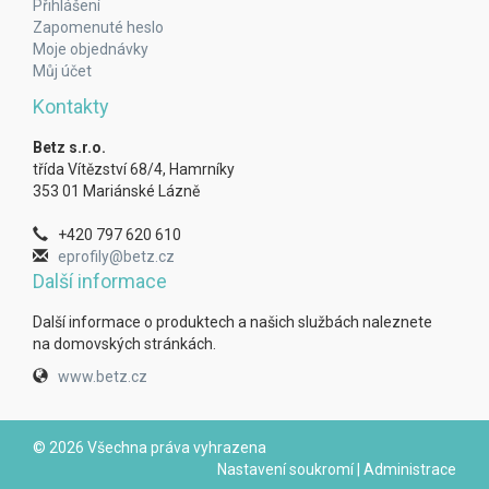
Přihlášení
Zapomenuté heslo
Moje objednávky
Můj účet
Kontakty
Betz s.r.o.
třída Vítězství 68/4, Hamrníky
353 01 Mariánské Lázně
+420 797 620 610
eprofily@betz.cz
Další informace
Další informace o produktech a našich službách naleznete
na domovských stránkách.
www.betz.cz
© 2026 Všechna práva vyhrazena
Nastavení soukromí
|
Administrace