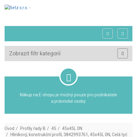
Zobrazit filtr kategorií
Nákup na E-shopu je možný pouze pro podnikatele
a právnické osoby.
Úvod
Profily řady B
45
45x45L 0N
Hliníkový, konstrukční profil, 3842993761, 45x45L 0N, Celá tyč