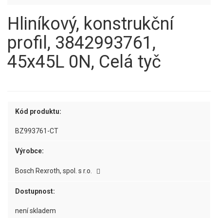
Hliníkový, konstrukční
profil, 3842993761,
45x45L 0N, Celá tyč
Kód produktu:
BZ993761-CT
Výrobce:
Bosch Rexroth, spol. s r.o.
Dostupnost:
není skladem