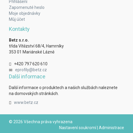
Přihlášení
Zapomenuté heslo
Moje objednávky
Můj účet
Kontakty
Betz s.r.o.
třída Vítězství 68/4, Hamrníky
353 01 Mariánské Lázně
+420 797 620 610
eprofily@betz.cz
Další informace
Další informace o produktech a našich službách naleznete
na domovských stránkách.
www.betz.cz
© 2026 Všechna práva vyhrazena
Nastavení soukromí
|
Administrace