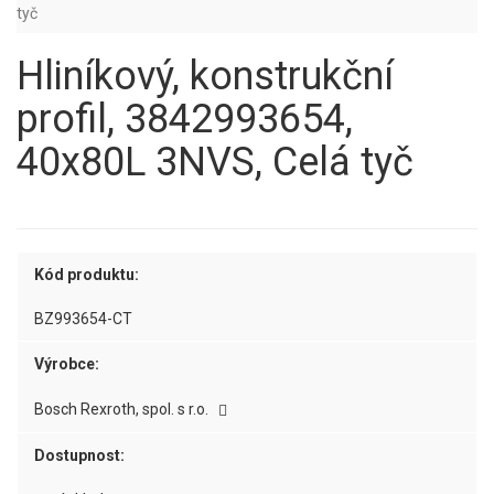
tyč
Hliníkový, konstrukční
profil, 3842993654,
40x80L 3NVS, Celá tyč
Kód produktu:
BZ993654-CT
Výrobce:
Bosch Rexroth, spol. s r.o.
Dostupnost: