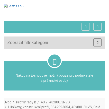
Zobrazit filtr kategorií
Nákup na E-shopu je možný pouze pro podnikatele
a právnické osoby.
Úvod
Profily řady B
40
40x80L 3NVS
Hliníkový, konstrukční profil, 3842993654, 40x80L 3NVS, Celá