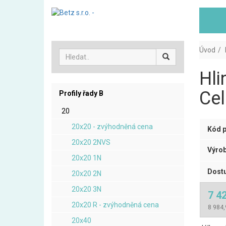
Úvod
Hli
Cel
Profily řady B
20
20x20 - zvýhodněná cena
Kód p
20x20 2NVS
Výrob
20x20 1N
Dostu
20x20 2N
20x20 3N
7 4
20x20 R - zvýhodněná cena
8 984,
20x40