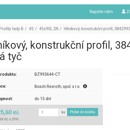
Napište nám
Z
Profily řady B
45
45x90L 2N
Hliníkový, konstrukční profil, 384299
níkový, konstrukční profil, 
á tyč
roduktu:
BZ993644-CT
ce:
Bosch Rexroth, spol. s r.o.
pnost:
do 15 dní
25,60
Kč
ks
98 Kč s DPH