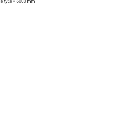
elé tyče = 6000 mm