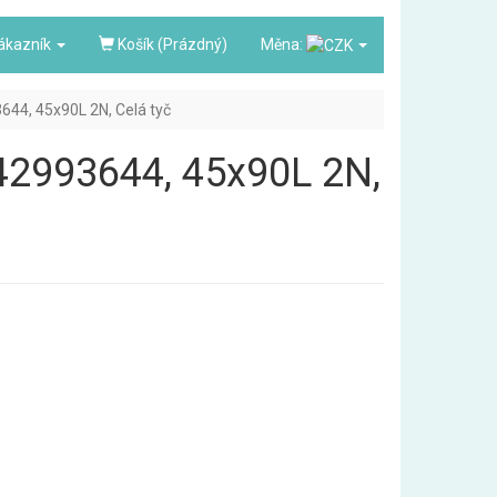
ákazník
Košík (Prázdný)
Měna:
3644, 45x90L 2N, Celá tyč
3842993644, 45x90L 2N,