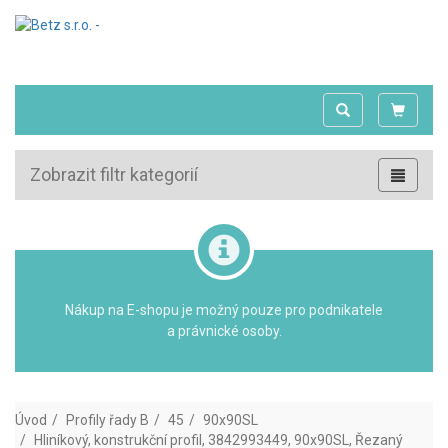
Zobrazit filtr kategorií
Nákup na E-shopu je možný pouze pro podnikatele
a právnické osoby.
Úvod
Profily řady B
45
90x90SL
Hliníkový, konstrukční profil, 3842993449, 90x90SL, Řezaný