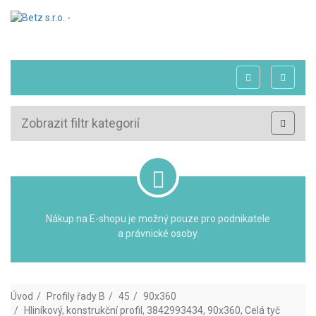
Zobrazit filtr kategorií
Nákup na E-shopu je možný pouze pro podnikatele
a právnické osoby.
Úvod
Profily řady B
45
90x360
Hliníkový, konstrukční profil, 3842993434, 90x360, Celá tyč