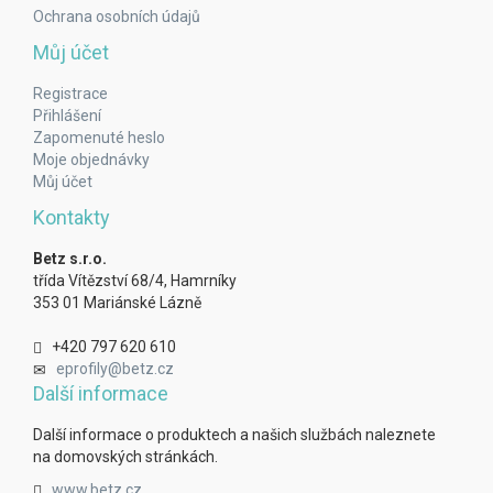
Ochrana osobních údajů
Můj účet
Registrace
Přihlášení
Zapomenuté heslo
Moje objednávky
Můj účet
Kontakty
Betz s.r.o.
třída Vítězství 68/4, Hamrníky
353 01 Mariánské Lázně
+420 797 620 610
eprofily@betz.cz
Další informace
Další informace o produktech a našich službách naleznete
na domovských stránkách.
www.betz.cz