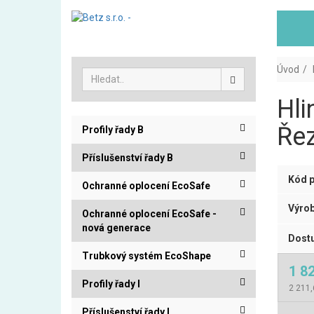
Úvod
Hli
Řez
Profily řady B
Příslušenství řady B
Kód p
Ochranné oplocení EcoSafe
Výrob
Ochranné oplocení EcoSafe -
nová generace
Dostu
Trubkový systém EcoShape
1 8
Profily řady I
2 211
Příslušenství řady I