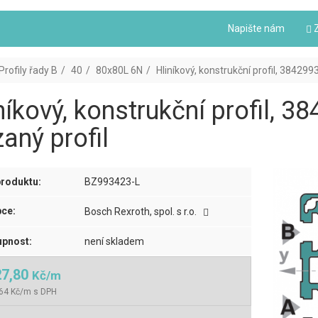
Napište nám
Z
Profily řady B
40
80x80L 6N
Hliníkový, konstrukční profil, 38429
níkový, konstrukční profil, 
aný profil
roduktu:
BZ993423-L
ce:
Bosch Rexroth, spol. s r.o.
pnost:
není skladem
27,80
Kč/m
,64 Kč/m s DPH