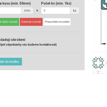
a kusu
(min. 50mm)
Počet ks
(min. 1ks)
mm
*
ks
t další rozměr
Odebrat rozměr
Přepočítat množství
žaduji obrobení
řijetí objednávky vás budeme kontaktovat)
dat do košíku