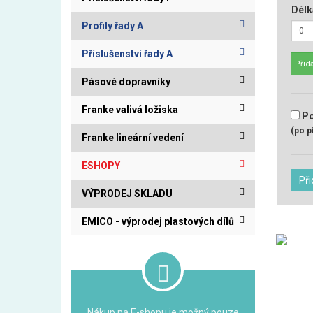
Délk
Profily řady A
Příslušenství řady A
Přida
Pásové dopravníky
Franke valivá ložiska
Po
(po p
Franke lineární vedení
ESHOPY
Při
VÝPRODEJ SKLADU
EMICO - výprodej plastových dílů
Nákup na E-shopu je možný pouze