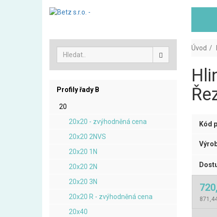
Úvod
Hli
Řez
Profily řady B
20
20x20 - zvýhodněná cena
Kód p
20x20 2NVS
Výrob
20x20 1N
Dostu
20x20 2N
20x20 3N
720
20x20 R - zvýhodněná cena
871,4
20x40