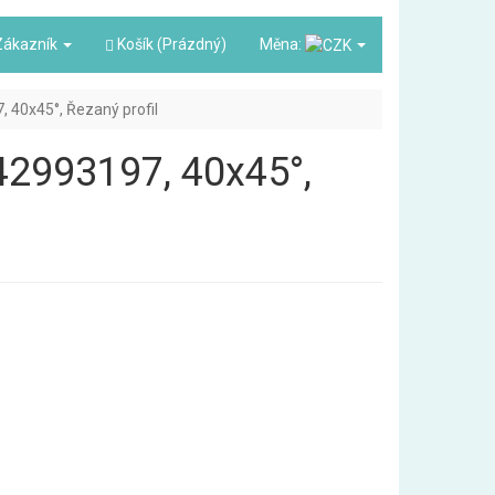
ákazník
Košík (Prázdný)
Měna:
7, 40x45°, Řezaný profil
842993197, 40x45°,