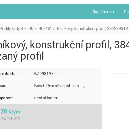
Napište nám
Z
Profily řady B
40
40x45°
Hliníkový, konstrukční profil, 384299319
níkový, konstrukční profil, 3
aný profil
roduktu:
BZ993197-L
ce:
Bosch Rexroth, spol. s r.o.
pnost:
není skladem
,20
Kč/m
4 Kč/m s DPH