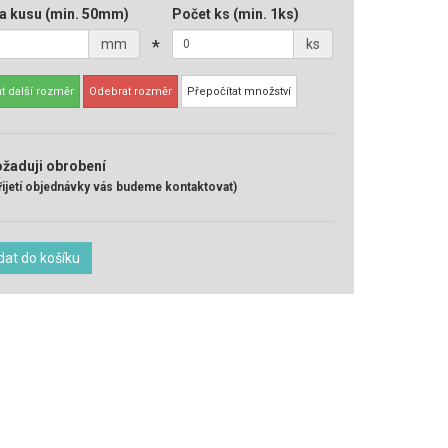
a kusu
(min. 50mm)
Počet ks
(min. 1ks)
mm
*
ks
t další rozměr
Odebrat rozměr
Přepočítat množství
žaduji obrobení
řijetí objednávky vás budeme kontaktovat)
dat do košíku