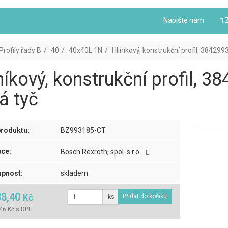
Napište nám
Z
Profily řady B
40
40x40L 1N
Hliníkový, konstrukční profil, 384299
níkový, konstrukční profil, 
á tyč
roduktu:
BZ993185-CT
ce:
Bosch Rexroth, spol. s r.o.
pnost:
skladem
38,40
Kč
ks
46 Kč s DPH