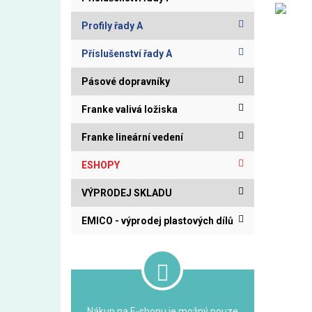
Profily řady A
Příslušenství řady A
Pásové dopravníky
Franke valivá ložiska
Franke lineární vedení
ESHOPY
VÝPRODEJ SKLADU
EMICO - výprodej plastových dílů
Nákup na E-shopu je možný pouze