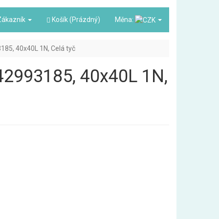
ákazník
Košík (Prázdný)
Měna:
3185, 40x40L 1N, Celá tyč
3842993185, 40x40L 1N,