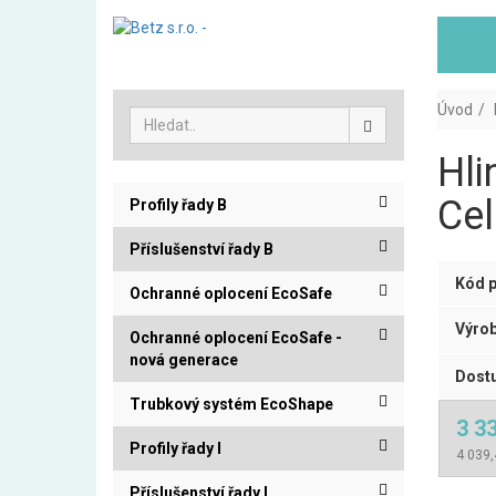
Úvod
Hli
Cel
Profily řady B
Příslušenství řady B
Kód p
Ochranné oplocení EcoSafe
Výrob
Ochranné oplocení EcoSafe -
nová generace
Dostu
Trubkový systém EcoShape
3 3
Profily řady I
4 039,
Příslušenství řady I