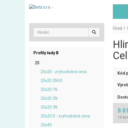
Úvod
Hli
Cel
Profily řady B
20
20x20 - zvýhodněná cena
Kód p
20x20 2NVS
Výrob
20x20 1N
Dostu
20x20 2N
20x20 3N
8 8
20x20 R - zvýhodněná cena
10 664
20x40