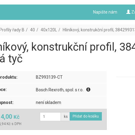
Napište nám
Z
Profily řady B
40
40x120L
Hliníkový, konstrukční profil, 38429931
níkový, konstrukční profil, 
á tyč
roduktu:
BZ993139-CT
ce:
Bosch Rexroth, spol. s r.o.
pnost:
není skladem
14,00
Kč
ks
,94 Kč s DPH