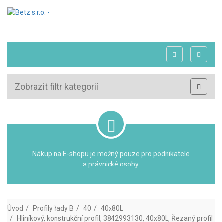
Zobrazit filtr kategorií
Nákup na E-shopu je možný pouze pro podnikatele
a právnické osoby.
Úvod
Profily řady B
40
40x80L
Hliníkový, konstrukční profil, 3842993130, 40x80L, Řezaný profil