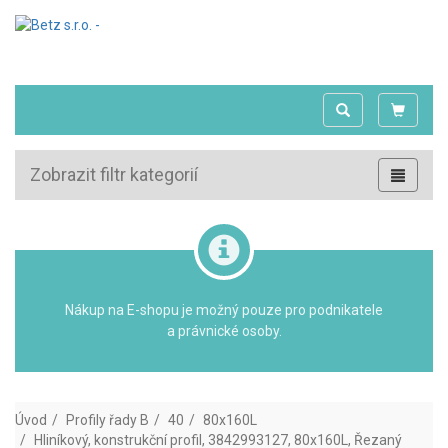
Zobrazit filtr kategorií
Nákup na E-shopu je možný pouze pro podnikatele
a právnické osoby.
Úvod
Profily řady B
40
80x160L
Hliníkový, konstrukční profil, 3842993127, 80x160L, Řezaný