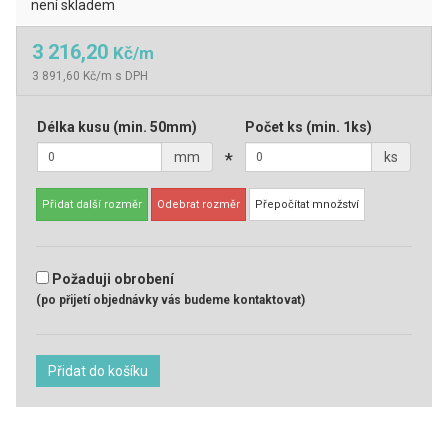
není skladem
3 216,20
Kč/m
3 891,60 Kč/m s DPH
Délka kusu
(min. 50mm)
Počet ks
(min. 1ks)
mm
*
ks
Přidat další rozměr
Odebrat rozměr
Přepočítat množství
Požaduji obrobení
(po přijetí objednávky vás budeme kontaktovat)
Přidat do košíku