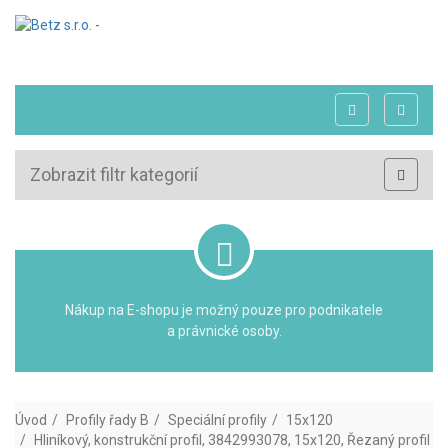
Zobrazit filtr kategorií
Nákup na E-shopu je možný pouze pro podnikatele
a právnické osoby.
Úvod
Profily řady B
Speciální profily
15x120
Hliníkový, konstrukční profil, 3842993078, 15x120, Řezaný profil