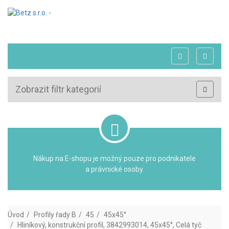
Zobrazit filtr kategorií
Nákup na E-shopu je možný pouze pro podnikatele
a právnické osoby.
Úvod
Profily řady B
45
45x45°
Hliníkový, konstrukční profil, 3842993014, 45x45°, Celá tyč