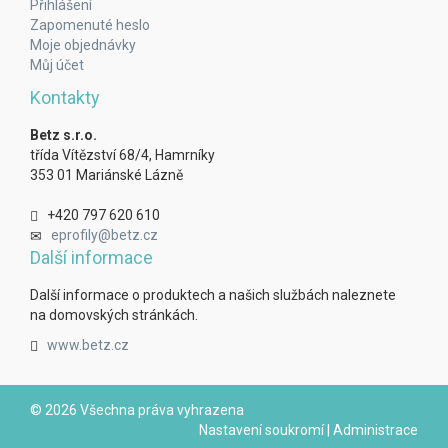
Přihlášení
Zapomenuté heslo
Moje objednávky
Můj účet
Kontakty
Betz s.r.o.
třída Vítězství 68/4, Hamrníky
353 01 Mariánské Lázně
+420 797 620 610
eprofily@betz.cz
Další informace
Další informace o produktech a našich službách naleznete
na domovských stránkách.
www.betz.cz
© 2026 Všechna práva vyhrazena
Nastavení soukromí
|
Administrace