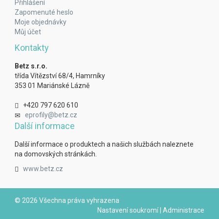
Přihlášení
Zapomenuté heslo
Moje objednávky
Můj účet
Kontakty
Betz s.r.o.
třída Vítězství 68/4, Hamrníky
353 01 Mariánské Lázně
+420 797 620 610
eprofily@betz.cz
Další informace
Další informace o produktech a našich službách naleznete
na domovských stránkách.
www.betz.cz
© 2026 Všechna práva vyhrazena
Nastavení soukromí
|
Administrace