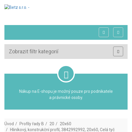
Zobrazit filtr kategorií
Nákup na E-shopu je možný pouze pro podnikatele
a právnické osoby.
Úvod
Profily řady B
20
20x60
Hliníkový, konstrukční profil, 3842992992, 20x60, Celá tyč