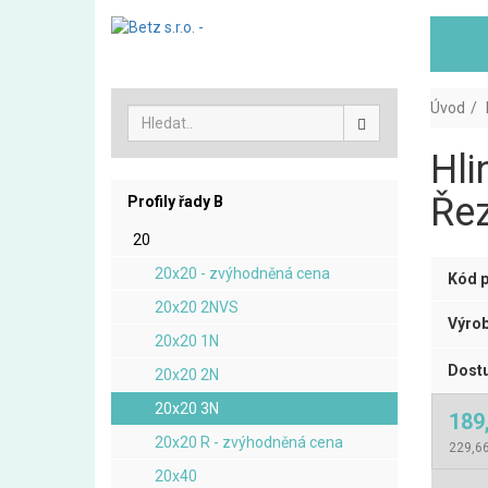
Úvod
Hli
Řez
Profily řady B
20
20x20 - zvýhodněná cena
Kód p
20x20 2NVS
Výrob
20x20 1N
Dostu
20x20 2N
20x20 3N
189
20x20 R - zvýhodněná cena
229,6
20x40