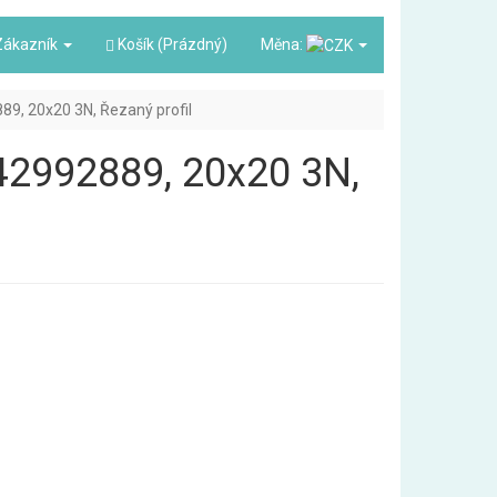
ákazník
Košík (Prázdný)
Měna:
889, 20x20 3N, Řezaný profil
3842992889, 20x20 3N,