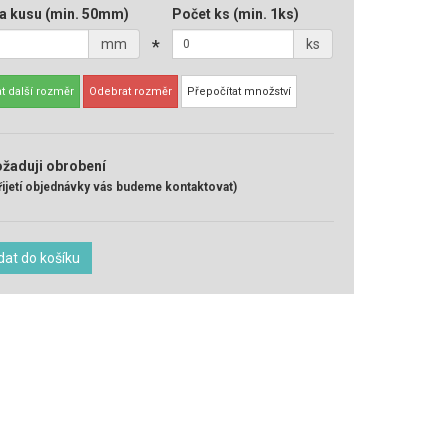
a kusu
(min. 50mm)
Počet ks
(min. 1ks)
mm
*
ks
t další rozměr
Odebrat rozměr
Přepočítat množství
žaduji obrobení
řijetí objednávky vás budeme kontaktovat)
dat do košíku