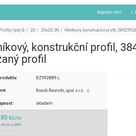
Napište nám
Z
Profily řady B
20
20x20 3N
Hliníkový, konstrukční profil, 3842992
níkový, konstrukční profil, 
aný profil
roduktu:
BZ992889-L
ce:
Bosch Rexroth, spol. s r.o.
pnost:
skladem
,80
Kč/m
6 Kč/m s DPH