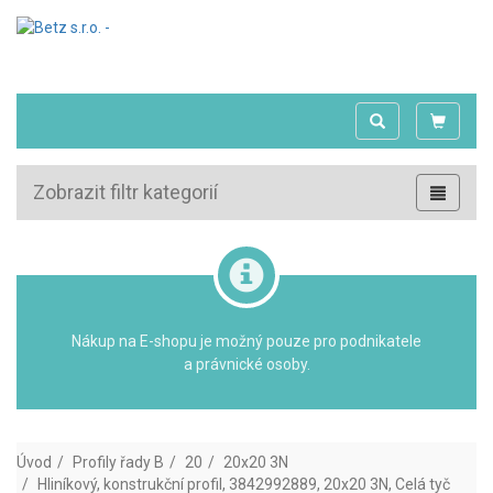
Zobrazit filtr kategorií
Nákup na E-shopu je možný pouze pro podnikatele
a právnické osoby.
Úvod
Profily řady B
20
20x20 3N
Hliníkový, konstrukční profil, 3842992889, 20x20 3N, Celá tyč