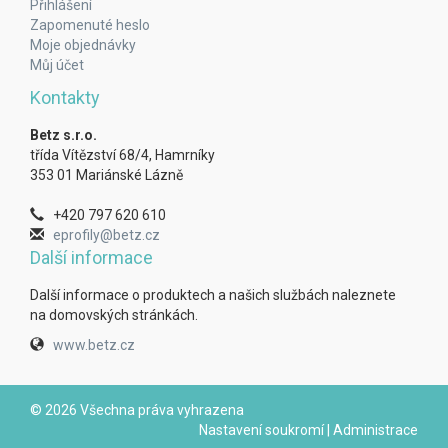
Přihlášení
Zapomenuté heslo
Moje objednávky
Můj účet
Kontakty
Betz s.r.o.
třída Vítězství 68/4, Hamrníky
353 01 Mariánské Lázně
+420 797 620 610
eprofily@betz.cz
Další informace
Další informace o produktech a našich službách naleznete
na domovských stránkách.
www.betz.cz
© 2026 Všechna práva vyhrazena
Nastavení soukromí
|
Administrace