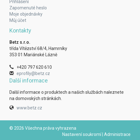
Přihlášení
Zapomenuté heslo
Moje objednávky
Můj účet
Kontakty
Betz s.r.o.
třída Vítězství 68/4, Hamrníky
353 01 Mariánské Lázně
+420 797 620 610
eprofily@betz.cz
Další informace
Další informace o produktech a našich službách naleznete
na domovských stránkách.
www.betz.cz
© 2026 Všechna práva vyhrazena
Nastavení soukromí
|
Administrace