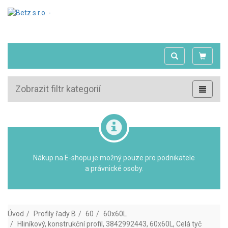
Zobrazit filtr kategorií
Nákup na E-shopu je možný pouze pro podnikatele
a právnické osoby.
Úvod
Profily řady B
60
60x60L
Hliníkový, konstrukční profil, 3842992443, 60x60L, Celá tyč