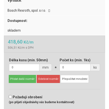
Výrobce:
Bosch Rexroth, spol. s r.o.
Dostupnost:
skladem
418,60
Kč/m
506,51 Kč/m s DPH
Délka kusu
(min. 50mm)
Počet ks
(min. 1ks)
mm
*
ks
Přidat další rozměr
Odebrat rozměr
Přepočítat množství
Požaduji obrobení
(po přijetí objednávky vás budeme kontaktovat)