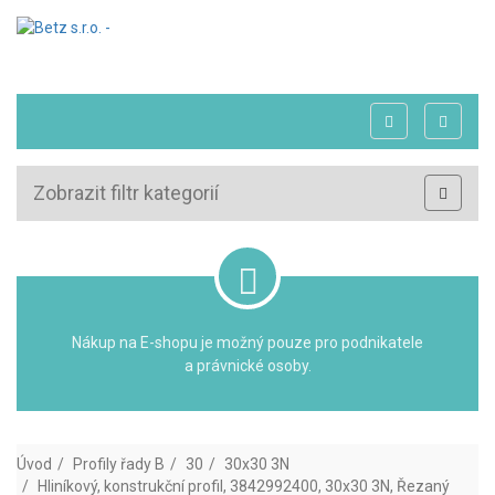
Zobrazit filtr kategorií
Nákup na E-shopu je možný pouze pro podnikatele
a právnické osoby.
Úvod
Profily řady B
30
30x30 3N
Hliníkový, konstrukční profil, 3842992400, 30x30 3N, Řezaný