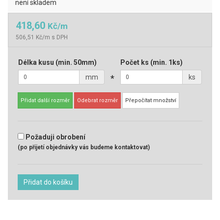
není skladem
418,60
Kč/m
506,51 Kč/m s DPH
Délka kusu
(min. 50mm)
Počet ks
(min. 1ks)
mm
*
ks
Přidat další rozměr
Odebrat rozměr
Přepočítat množství
Požaduji obrobení
(po přijetí objednávky vás budeme kontaktovat)
Přidat do košíku