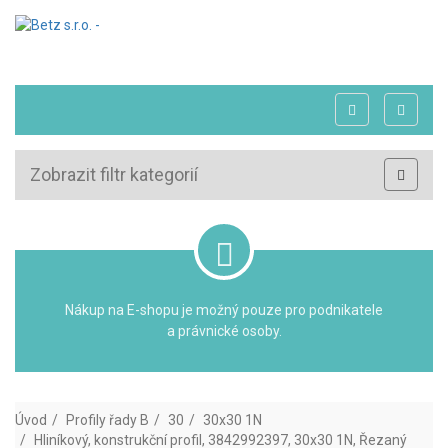
Zobrazit filtr kategorií
Nákup na E-shopu je možný pouze pro podnikatele
a právnické osoby.
Úvod
Profily řady B
30
30x30 1N
Hliníkový, konstrukční profil, 3842992397, 30x30 1N, Řezaný