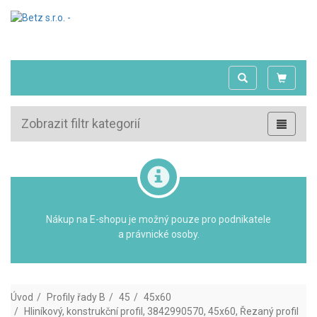
Zobrazit filtr kategorií
Nákup na E-shopu je možný pouze pro podnikatele
a právnické osoby.
Úvod
Profily řady B
45
45x60
Hliníkový, konstrukční profil, 3842990570, 45x60, Řezaný profil