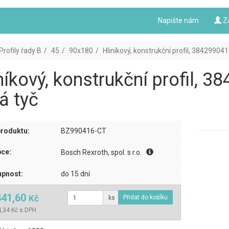
Napište nám
Z
Profily řady B
45
90x180
Hliníkový, konstrukční profil, 384299041
níkový, konstrukční profil, 
á tyč
roduktu:
BZ990416-CT
ce:
Bosch Rexroth, spol. s r.o.
pnost:
do 15 dní
441,60
Kč
ks
,34 Kč s DPH