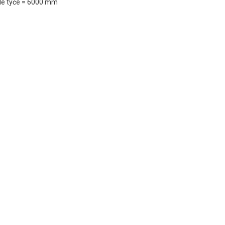
elé tyče = 6000 mm