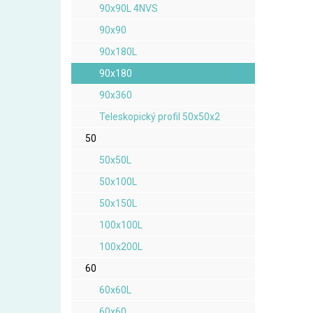
90x90L 4NVS
90x90
90x180L
90x180
90x360
Teleskopický profil 50x50x2
50
50x50L
50x100L
50x150L
100x100L
100x200L
60
60x60L
60x60