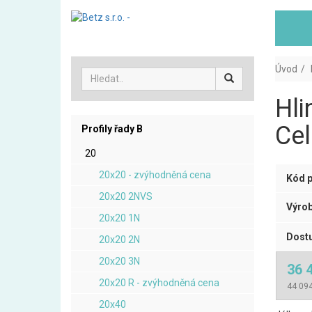
Úvod
Hli
Cel
Profily řady B
20
20x20 - zvýhodněná cena
Kód p
20x20 2NVS
Výrob
20x20 1N
Dostu
20x20 2N
20x20 3N
36 
20x20 R - zvýhodněná cena
44 094
20x40