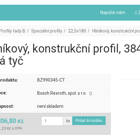
Napište nám
Z
Profily řady B
Speciální profily
22,5x180
Hliníkový, konstrukční pr
níkový, konstrukční profil, 
á tyč
roduktu:
BZ990345-CT
ce:
Bosch Rexroth, spol. s r.o.
pnost:
není skladem
306,80
Kč
ks
,23 Kč s DPH