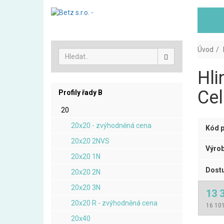
Úvod
Hli
Cel
Profily řady B
20
20x20 - zvýhodněná cena
Kód p
20x20 2NVS
Výrob
20x20 1N
Dostu
20x20 2N
20x20 3N
13 
20x20 R - zvýhodněná cena
16 101
20x40