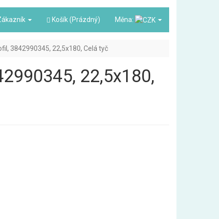
ákazník
Košík (Prázdný)
Měna:
ofil, 3842990345, 22,5x180, Celá tyč
3842990345, 22,5x180,