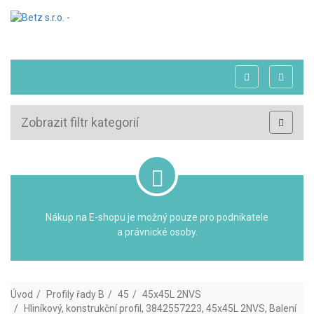
Zobrazit filtr kategorií
Nákup na E-shopu je možný pouze pro podnikatele
a právnické osoby.
Úvod
Profily řady B
45
45x45L 2NVS
Hliníkový, konstrukční profil, 3842557223, 45x45L 2NVS, Balení