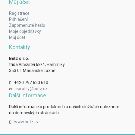
Můj účet
Registrace
Přihlášení
Zapomenuté heslo
Moje objednávky
Můj účet
Kontakty
Betz s.r.o.
třída Vítězství 68/4, Hamrníky
353 01 Mariánské Lázně
+420 797 620 610
eprofily@betz.cz
Další informace
Další informace o produktech a našich službách naleznete
na domovských stránkách.
www.betz.cz