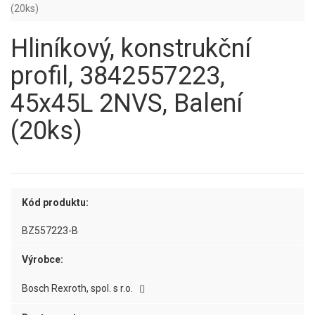
(20ks)
Hliníkový, konstrukční
profil, 3842557223,
45x45L 2NVS, Balení
(20ks)
Kód produktu:
BZ557223-B
Výrobce:
Bosch Rexroth, spol. s r.o.