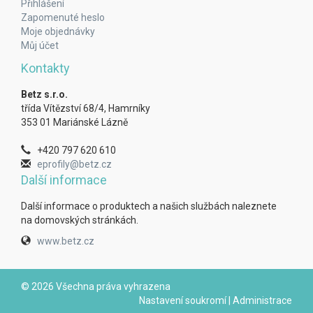
Přihlášení
Zapomenuté heslo
Moje objednávky
Můj účet
Kontakty
Betz s.r.o.
třída Vítězství 68/4, Hamrníky
353 01 Mariánské Lázně
+420 797 620 610
eprofily@betz.cz
Další informace
Další informace o produktech a našich službách naleznete
na domovských stránkách.
www.betz.cz
© 2026 Všechna práva vyhrazena
Nastavení soukromí
|
Administrace