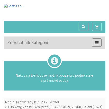
Zobrazit filtr kategorií
Nákup na E-shopu je možný pouze pro podnikatele
a právnické osoby.
Úvod
Profily řady B
20
20x60
Hliníkový, konstrukční profil, 3842537819, 20x60, Balení (16ks)