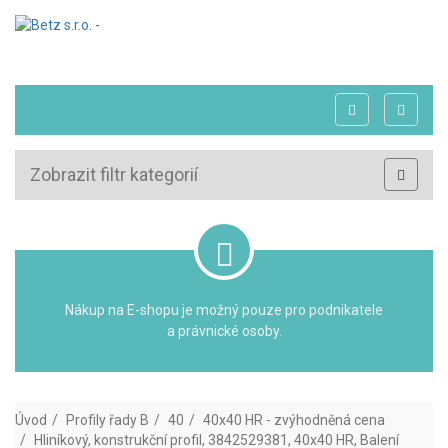
Zobrazit filtr kategorií
Nákup na E-shopu je možný pouze pro podnikatele
a právnické osoby.
Úvod
Profily řady B
40
40x40 HR - zvýhodněná cena
Hliníkový, konstrukční profil, 3842529381, 40x40 HR, Balení