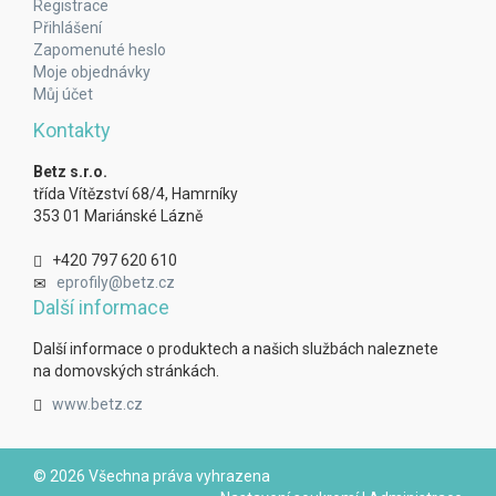
Registrace
Přihlášení
Zapomenuté heslo
Moje objednávky
Můj účet
Kontakty
Betz s.r.o.
třída Vítězství 68/4, Hamrníky
353 01 Mariánské Lázně
+420 797 620 610
eprofily@betz.cz
Další informace
Další informace o produktech a našich službách naleznete
na domovských stránkách.
www.betz.cz
© 2026 Všechna práva vyhrazena