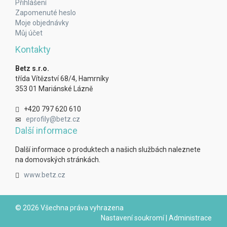
Přihlášení
Zapomenuté heslo
Moje objednávky
Můj účet
Kontakty
Betz s.r.o.
třída Vítězství 68/4, Hamrníky
353 01 Mariánské Lázně
+420 797 620 610
eprofily@betz.cz
Další informace
Další informace o produktech a našich službách naleznete
na domovských stránkách.
www.betz.cz
© 2026 Všechna práva vyhrazena
Nastavení soukromí
|
Administrace