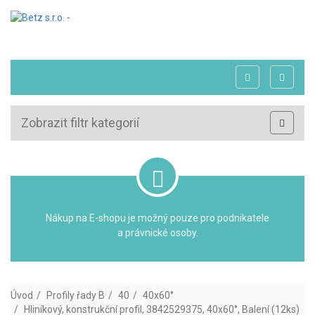
Zobrazit filtr kategorií
Nákup na E-shopu je možný pouze pro podnikatele
a právnické osoby.
Úvod
Profily řady B
40
40x60°
Hliníkový, konstrukční profil, 3842529375, 40x60°, Balení (12ks)