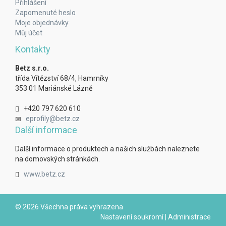
Přihlášení
Zapomenuté heslo
Moje objednávky
Můj účet
Kontakty
Betz s.r.o.
třída Vítězství 68/4, Hamrníky
353 01 Mariánské Lázně
+420 797 620 610
eprofily@betz.cz
Další informace
Další informace o produktech a našich službách naleznete
na domovských stránkách.
www.betz.cz
© 2026 Všechna práva vyhrazena
Nastavení soukromí
|
Administrace