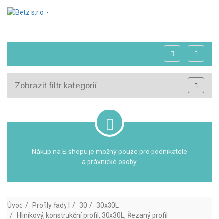
Zobrazit filtr kategorií
Nákup na E-shopu je možný pouze pro podnikatele
a právnické osoby.
Úvod
Profily řady I
30
30x30L
Hliníkový, konstrukční profil, 30x30L, Řezaný profil