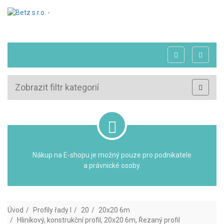
Zobrazit filtr kategorií
Nákup na E-shopu je možný pouze pro podnikatele
a právnické osoby.
Úvod
Profily řady I
20
20x20 6m
Hliníkový, konstrukční profil, 20x20 6m, Řezaný profil