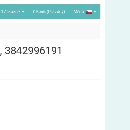
Zákazník
Košík (Prázdný)
Měna:
S, 3842996191