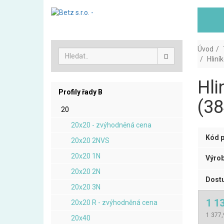
Úvod
Hliní
Hli
Profily řady B
(38
20
20x20 - zvýhodněná cena
Kód p
20x20 2NVS
20x20 1N
Výrob
20x20 2N
Dostu
20x20 3N
1 1
20x20 R - zvýhodněná cena
1 377,
20x40