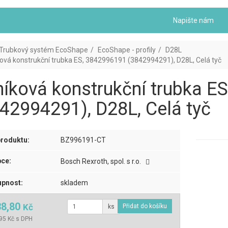
Napište nám
Trubkový systém EcoShape
EcoShape - profily
D28L
ková konstrukční trubka ES, 3842996191 (3842994291), D28L, Celá tyč
níková konstrukční trubka E
42994291), D28L, Celá tyč
roduktu:
BZ996191-CT
ce:
Bosch Rexroth, spol. s r.o.
pnost:
skladem
38,80
Kč
ks
95 Kč s DPH