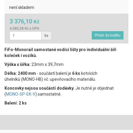
není skladem
3 376,10
Kč
4 085,08 Kč s DPH
ks
FiFo-Monorail samostané vodící lišty pro individuální šíři
koleček i vozíků.
Výška x šířka:
23mm x 39,7mm
Délka:
2400 mm
- součástí balení je
6 ks
kotvících
úhelníků (MONO-HB) vč. upevňovacího materiálu.
Koncovky nejsou součástí dodávky.
Je nutné je objednat
(
MONO-SP-EK-V
) samostatně.
Balení: 2 ks