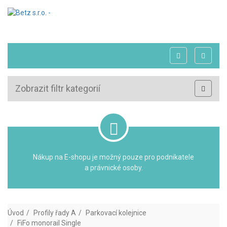
Zobrazit filtr kategorií
Nákup na E-shopu je možný pouze pro podnikatele
a právnické osoby.
Úvod
Profily řady A
Parkovací kolejnice
FiFo monorail Single