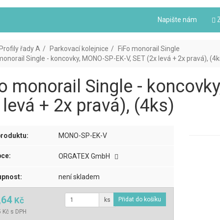
Napište nám
Z
Profily řady A
Parkovací kolejnice
FiFo monorail Single
monorail Single - koncovky, MONO-SP-EK-V, SET (2x levá + 2x pravá), (4k
o monorail Single - koncov
 levá + 2x pravá), (4ks)
roduktu:
MONO-SP-EK-V
ce:
ORGATEX GmbH
pnost:
není skladem
,64
Kč
ks
 Kč s DPH