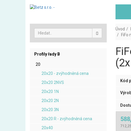
Úvod
FiFo 
FiF
Profily řady B
(2x
20
20x20 - zvýhodněná cena
Kód p
20x20 2NVS
20x20 1N
Výrob
20x20 2N
Dostu
20x20 3N
588
20x20 R - zvýhodněná cena
712,25
20x40