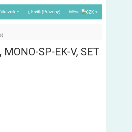
ákazník
Košík (Prázdný)
Měna:
s)
ky, MONO-SP-EK-V, SET