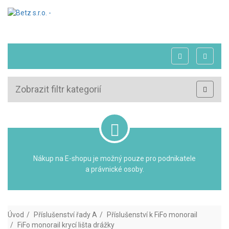
Zobrazit filtr kategorií
Nákup na E-shopu je možný pouze pro podnikatele
a právnické osoby.
Úvod
Příslušenství řady A
Příslušenství k FiFo monorail
FiFo monorail krycí lišta drážky