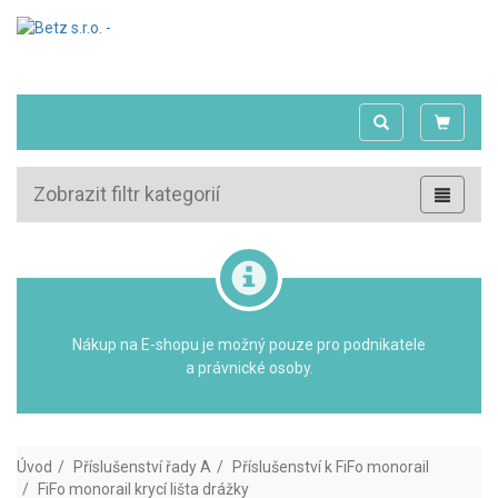
Zobrazit filtr kategorií
Nákup na E-shopu je možný pouze pro podnikatele
a právnické osoby.
Úvod
Příslušenství řady A
Příslušenství k FiFo monorail
FiFo monorail krycí lišta drážky