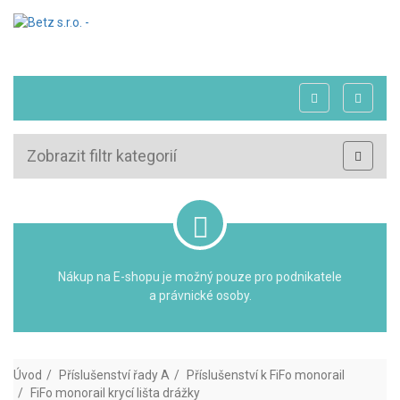
Zobrazit filtr kategorií
Nákup na E-shopu je možný pouze pro podnikatele
a právnické osoby.
Úvod
Příslušenství řady A
Příslušenství k FiFo monorail
FiFo monorail krycí lišta drážky