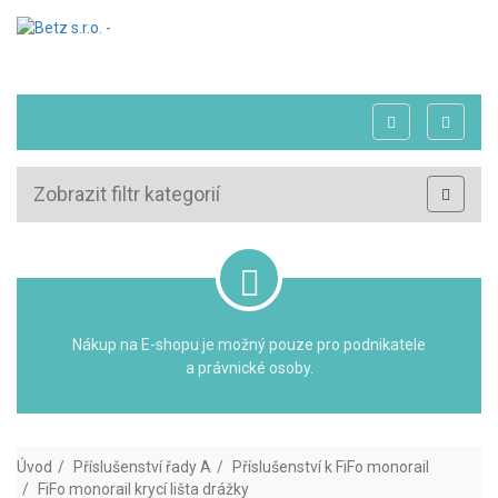
Zobrazit filtr kategorií
Nákup na E-shopu je možný pouze pro podnikatele
a právnické osoby.
Úvod
Příslušenství řady A
Příslušenství k FiFo monorail
FiFo monorail krycí lišta drážky