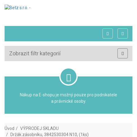
Zobrazit filtr kategorií
Nákup na E-shopu je možný pouze pro podnikatele
a právnické osoby.
Úvod
VÝPRODEJ SKLADU
Držák zásobníku, 3842530304 N10, (1ks)