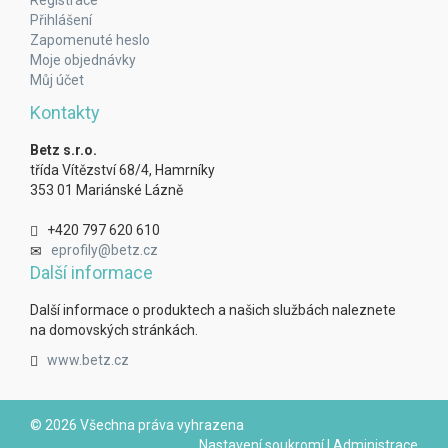
Registrace
Přihlášení
Zapomenuté heslo
Moje objednávky
Můj účet
Kontakty
Betz s.r.o.
třída Vítězství 68/4, Hamrníky
353 01 Mariánské Lázně
+420 797 620 610
eprofily@betz.cz
Další informace
Další informace o produktech a našich službách naleznete
na domovských stránkách.
www.betz.cz
© 2026 Všechna práva vyhrazena
Nastavení soukromí
|
Administrace