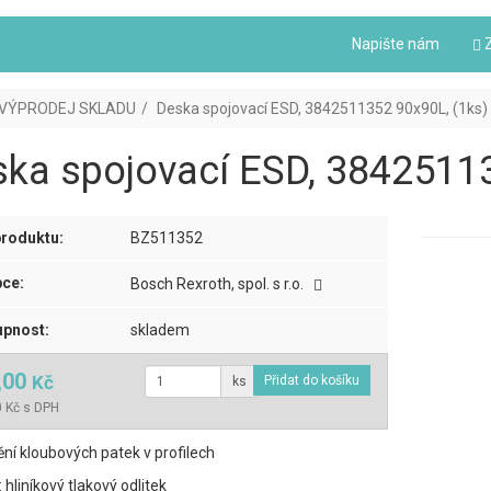
Napište nám
Z
VÝPRODEJ SKLADU
Deska spojovací ESD, 3842511352 90x90L, (1ks)
ka spojovací ESD, 38425113
roduktu:
BZ511352
ce:
Bosch Rexroth, spol. s r.o.
pnost:
skladem
,00
Kč
ks
 Kč s DPH
ní kloubových patek v profilech
 hliníkový tlakový odlitek