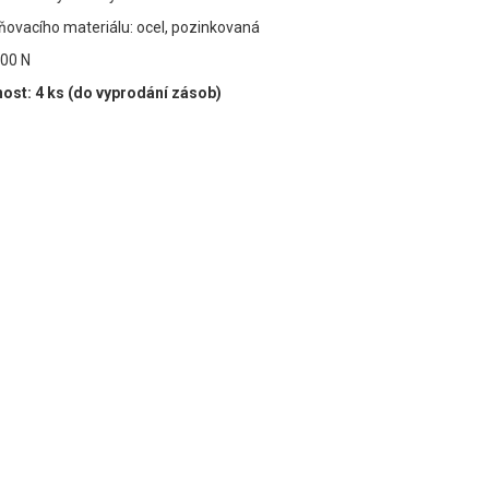
ňovacího materiálu: ocel, pozinkovaná
000 N
ost: 4 ks (do vyprodání zásob)