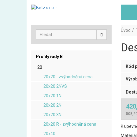
Úvod
Des
Profily řady B
Kód p
20
20x20 - zvýhodněná cena
Výrob
20x20 2NVS
Dostu
20x20 1N
20x20 2N
420
508,20
20x20 3N
20x20 R - zvýhodněná cena
K upevně
20x40
Materiál: