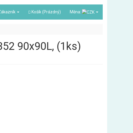
ákazník
Košík (Prázdný)
Měna:
52 90x90L, (1ks)