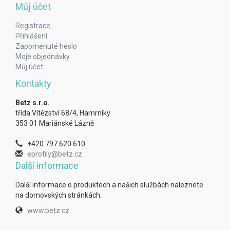
Můj účet
Registrace
Přihlášení
Zapomenuté heslo
Moje objednávky
Můj účet
Kontakty
Betz s.r.o.
třída Vítězství 68/4, Hamrníky
353 01 Mariánské Lázně
+420 797 620 610
eprofily@betz.cz
Další informace
Další informace o produktech a našich službách naleznete
na domovských stránkách.
www.betz.cz