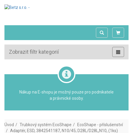
Zobrazit filtr kategorií
Nákup na E-shopu je možný pouze pro podnikatele
a právnické osoby.
Úvod
Trubkový systém EcoShape
EcoShape - příslušenství
Adaptér, ESD, 3842541187, N10/45; D28L/D28L,N10, (1ks)