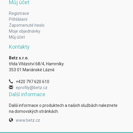
Můj účet
Registrace
Přihlášení
Zapomenuté heslo
Moje objednávky
Můj účet
Kontakty
Betz s.r.o.
třída Vítězství 68/4, Hamrníky
353 01 Mariánské Lázně
+420 797 620 610
eprofily@betz.cz
Další informace
Další informace o produktech a našich službách naleznete
na domovských stránkách.
www.betz.cz